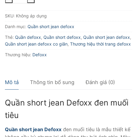
short
jean
SKU:
Không áp dụng
defoxx
đen
Danh mục:
Quần short jean defoxx
muối
Thẻ:
Quần defoxx
,
Quần short defoxx
,
Quần short jean defoxx
,
tiêu
Quần short jean defoxx co giãn
,
Thương hiệu thời trang defoxx
số
lượng
Thương hiệu:
Defoxx
Mô tả
Thông tin bổ sung
Đánh giá (0)
Quần short jean Defoxx đen muối
tiêu
Quần short jean Defoxx
đen muối tiêu là mẫu thiết kế