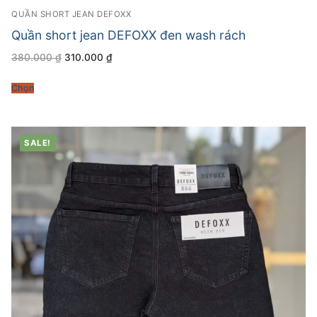
QUẦN SHORT JEAN DEFOXX
Quần short jean DEFOXX đen wash rách
Giá
Giá
380.000
₫
310.000
₫
gốc
hiện
là:
tại
380.000 ₫.
là:
Chọn
310.000 ₫.
SALE!