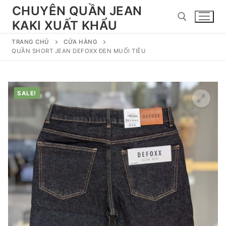
Chuyển
CHUYÊN QUẦN JEAN
đến
KAKI XUẤT KHẨU
nội
dung
TRANG CHỦ
CỬA HÀNG
QUẦN SHORT JEAN DEFOXX ĐEN MUỐI TIÊU
Tìm kiếm cho:
SALE!