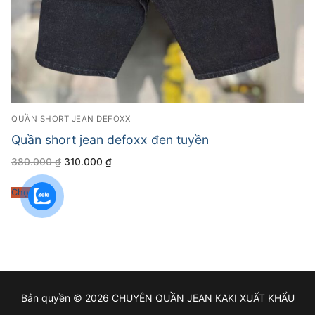
QUẦN SHORT JEAN DEFOXX
Quần short jean defoxx đen tuyền
Giá
Giá
380.000
₫
310.000
₫
gốc
hiện
là:
tại
380.000 ₫.
là:
Chọn
310.000 ₫.
Bản quyền © 2026 CHUYÊN QUẦN JEAN KAKI XUẤT KHẨU