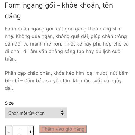
Form ngang gối – khỏe khoắn, tôn
dáng
Form quần ngang gối, cắt gọn gàng theo dáng slim
nhẹ. Không quá ngắn, không quá dài, giúp chân trông
cân đối và mạnh mẽ hơn. Thiết kế này phù hợp cho cả
đi chơi, đi làm văn phòng sáng tạo hay du lịch cuối
tuần.
Phần cạp chắc chắn, khóa kéo kim loại mượt, nút bấm
bền bỉ – đảm bảo sự yên tâm khi mặc suốt cả ngày
dài.
Size
Quần
Thêm vào giỏ hàng
-
+