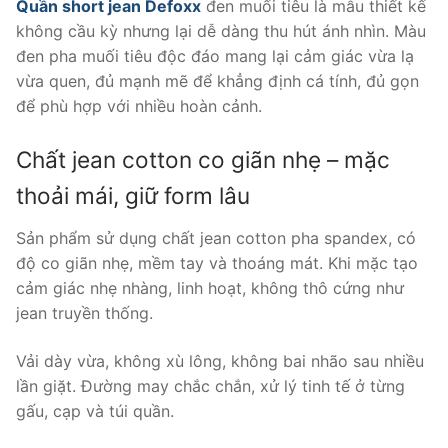
là:
tại
Quần short jean Defoxx
đen muối tiêu là mẫu thiết kế
380.000 ₫.
là:
không cầu kỳ nhưng lại dễ dàng thu hút ánh nhìn. Màu
310.000 ₫.
đen pha muối tiêu độc đáo mang lại cảm giác vừa lạ
vừa quen, đủ mạnh mẽ để khẳng định cá tính, đủ gọn
để phù hợp với nhiều hoàn cảnh.
Chất jean cotton co giãn nhẹ – mặc
thoải mái, giữ form lâu
Sản phẩm sử dụng chất jean cotton pha spandex, có
độ co giãn nhẹ, mềm tay và thoáng mát. Khi mặc tạo
cảm giác nhẹ nhàng, linh hoạt, không thô cứng như
jean truyền thống.
Vải dày vừa, không xù lông, không bai nhão sau nhiều
lần giặt. Đường may chắc chắn, xử lý tinh tế ở từng
gấu, cạp và túi quần.