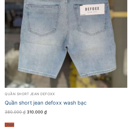
QUẦN SHORT JEAN DEFOXX
Quần short jean defoxx wash bạc
Giá
Giá
380.000
₫
310.000
₫
gốc
hiện
là:
tại
380.000 ₫.
là:
Chọn
310.000 ₫.