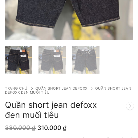
TRANG CHỦ
QUẦN SHORT JEAN DEFOXX
QUẦN SHORT JEAN
DEFOXX ĐEN MUỐI TIÊU
Quần short jean defoxx
đen muối tiêu
Giá
Giá
380.000
₫
310.000
₫
gốc
hiện