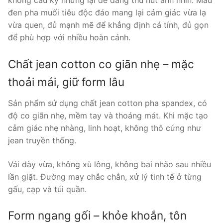
không cầu kỳ nhưng lại dễ dàng thu hút ánh nhìn. Màu
đen pha muối tiêu độc đáo mang lại cảm giác vừa lạ
vừa quen, đủ mạnh mẽ để khẳng định cá tính, đủ gọn
để phù hợp với nhiều hoàn cảnh.
Chất jean cotton co giãn nhẹ – mặc
thoải mái, giữ form lâu
Sản phẩm sử dụng chất jean cotton pha spandex, có
độ co giãn nhẹ, mềm tay và thoáng mát. Khi mặc tạo
cảm giác nhẹ nhàng, linh hoạt, không thô cứng như
jean truyền thống.
Vải dày vừa, không xù lông, không bai nhão sau nhiều
lần giặt. Đường may chắc chắn, xử lý tinh tế ở từng
gấu, cạp và túi quần.
Form ngang gối – khỏe khoắn, tôn