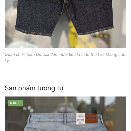
Quần short jean Defoxx đen muối tiêu là mẫu thiết kế không cầu
kỳ
Sản phẩm tương tự
SALE!