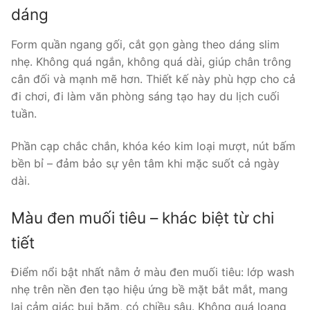
dáng
Form quần ngang gối, cắt gọn gàng theo dáng slim
nhẹ. Không quá ngắn, không quá dài, giúp chân trông
cân đối và mạnh mẽ hơn. Thiết kế này phù hợp cho cả
đi chơi, đi làm văn phòng sáng tạo hay du lịch cuối
tuần.
Phần cạp chắc chắn, khóa kéo kim loại mượt, nút bấm
bền bỉ – đảm bảo sự yên tâm khi mặc suốt cả ngày
dài.
Màu đen muối tiêu – khác biệt từ chi
tiết
Điểm nổi bật nhất nằm ở màu đen muối tiêu: lớp wash
nhẹ trên nền đen tạo hiệu ứng bề mặt bắt mắt, mang
lại cảm giác bụi bặm, có chiều sâu. Không quá loang