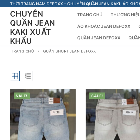
Chuyển
THỜI TRANG NAM DEFOXX – CHUYÊN QUẦN JEAN KAKI, ÁO KHO
đến
CHUYÊN
TRANG CHỦ
THƯƠNG HIỆU
nội
QUẦN JEAN
dung
ÁO KHOÁC JEAN DEFOXX
KAKI XUẤT
QUẦN JEAN DEFOXX
QUẦN
KHẨU
TRANG CHỦ
QUẦN SHORT JEAN DEFOXX
SALE!
SALE!