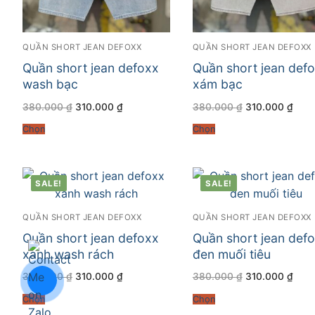
QUẦN SHORT JEAN DEFOXX
QUẦN SHORT JEAN DEFOXX
Quần short jean defoxx
Quần short jean def
wash bạc
xám bạc
Giá
Giá
Giá
Giá
380.000
₫
310.000
₫
380.000
₫
310.000
₫
gốc
hiện
gốc
hiện
là:
tại
là:
tại
Chọn
Chọn
380.000 ₫.
là:
380.000 ₫.
là:
310.000 ₫.
310.
SALE!
SALE!
QUẦN SHORT JEAN DEFOXX
QUẦN SHORT JEAN DEFOXX
Quần short jean defoxx
Quần short jean def
xanh wash rách
đen muối tiêu
Giá
Giá
Giá
Giá
380.000
₫
310.000
₫
380.000
₫
310.000
₫
gốc
hiện
gốc
hiện
là:
tại
là:
tại
Chọn
Chọn
380.000 ₫.
là:
380.000 ₫.
là:
310.000 ₫.
310.