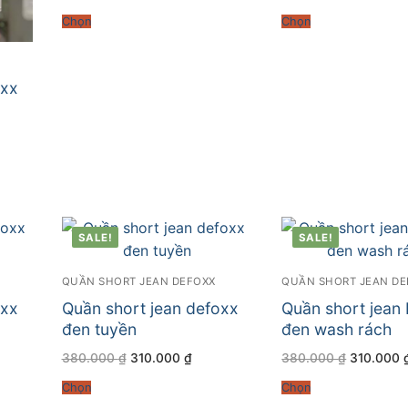
gốc
hiện
gốc
là:
tại
là:
Chọn
Chọn
380.000 ₫.
là:
380.000 
310.000 ₫.
oxx
000 ₫.
SALE!
SALE!
QUẦN SHORT JEAN DEFOXX
QUẦN SHORT JEAN DE
oxx
Quần short jean defoxx
Quần short jea
đen tuyền
đen wash rách
Giá
Giá
Giá
380.000
₫
310.000
₫
380.000
₫
310.000
gốc
hiện
gốc
là:
tại
là:
Chọn
Chọn
380.000 ₫.
là:
380.000 
000 ₫.
310.000 ₫.