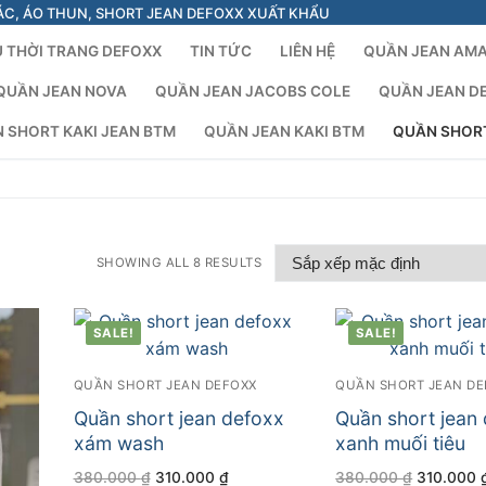
ÁC, ÁO THUN, SHORT JEAN DEFOXX XUẤT KHẨU
 THỜI TRANG DEFOXX
TIN TỨC
LIÊN HỆ
QUẦN JEAN AM
QUẦN JEAN NOVA
QUẦN JEAN JACOBS COLE
QUẦN JEAN D
 SHORT KAKI JEAN BTM
QUẦN JEAN KAKI BTM
QUẦN SHOR
SHOWING ALL 8 RESULTS
SALE!
SALE!
QUẦN SHORT JEAN DEFOXX
QUẦN SHORT JEAN DE
Quần short jean defoxx
Quần short jean
xám wash
xanh muối tiêu
Giá
Giá
Giá
380.000
₫
310.000
₫
380.000
₫
310.000