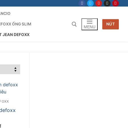
ANCIO
EFOXX ỐNG SLIM
NÚT
MENU
T JEAN DEFOXX
Tìm kiếm cho:
FOXX
 defoxx
Giá
₫