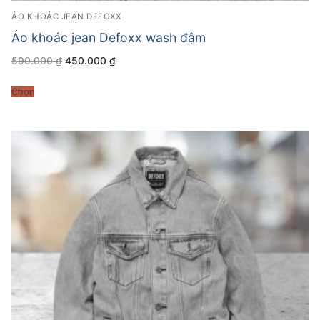
ÁO KHOÁC JEAN DEFOXX
Áo khoác jean Defoxx wash đậm
Giá
Giá
590.000
₫
450.000
₫
gốc
hiện
là:
tại
590.000 ₫.
là:
Chọn
450.000 ₫.