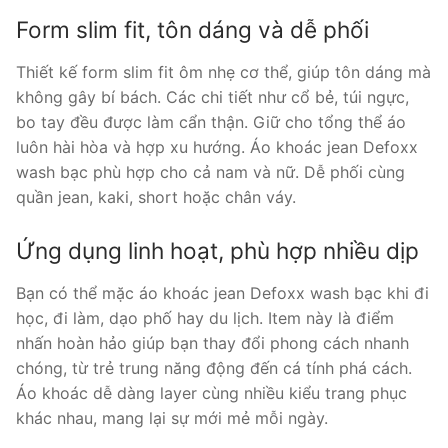
Form slim fit, tôn dáng và dễ phối
Thiết kế form slim fit ôm nhẹ cơ thể, giúp tôn dáng mà
không gây bí bách. Các chi tiết như cổ bẻ, túi ngực,
bo tay đều được làm cẩn thận. Giữ cho tổng thể áo
luôn hài hòa và hợp xu hướng. Áo khoác jean Defoxx
wash bạc phù hợp cho cả nam và nữ. Dễ phối cùng
quần jean, kaki, short hoặc chân váy.
Ứng dụng linh hoạt, phù hợp nhiều dịp
Bạn có thể mặc áo khoác jean Defoxx wash bạc khi đi
học, đi làm, dạo phố hay du lịch. Item này là điểm
nhấn hoàn hảo giúp bạn thay đổi phong cách nhanh
chóng, từ trẻ trung năng động đến cá tính phá cách.
Áo khoác dễ dàng layer cùng nhiều kiểu trang phục
khác nhau, mang lại sự mới mẻ mỗi ngày.