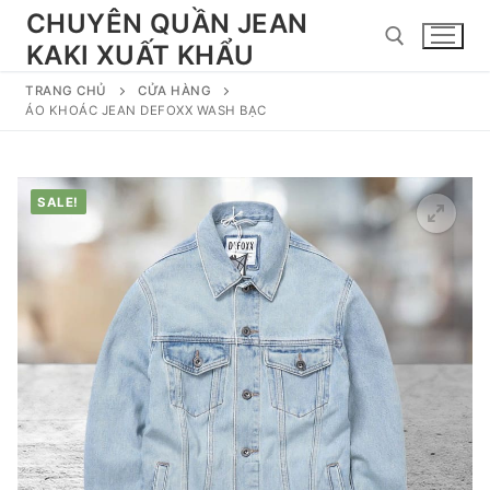
Chuyển
CHUYÊN QUẦN JEAN
đến
KAKI XUẤT KHẨU
nội
dung
TRANG CHỦ
CỬA HÀNG
ÁO KHOÁC JEAN DEFOXX WASH BẠC
Tìm kiếm cho:
SALE!