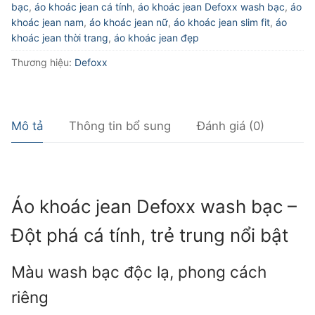
bạc
,
áo khoác jean cá tính
,
áo khoác jean Defoxx wash bạc
,
áo
lượng
khoác jean nam
,
áo khoác jean nữ
,
áo khoác jean slim fit
,
áo
khoác jean thời trang
,
áo khoác jean đẹp
Thương hiệu:
Defoxx
Mô tả
Thông tin bổ sung
Đánh giá (0)
Áo khoác jean Defoxx wash bạc –
Đột phá cá tính, trẻ trung nổi bật
Màu wash bạc độc lạ, phong cách
riêng