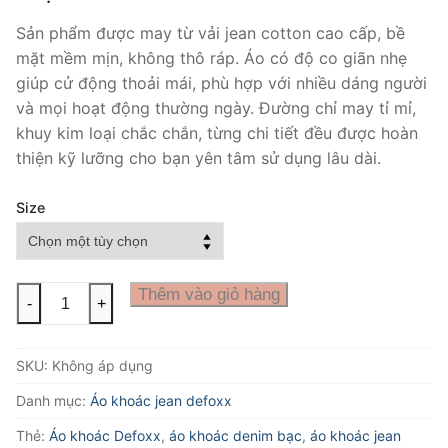
Sản phẩm được may từ vải jean cotton cao cấp, bề
mặt mềm mịn, không thô ráp. Áo có độ co giãn nhẹ
giúp cử động thoải mái, phù hợp với nhiều dáng người
và mọi hoạt động thường ngày. Đường chỉ may tỉ mỉ,
khuy kim loại chắc chắn, từng chi tiết đều được hoàn
thiện kỹ lưỡng cho bạn yên tâm sử dụng lâu dài.
Size
Áo
Thêm vào giỏ hàng
-
+
khoác
jean
SKU:
Không áp dụng
Defoxx
wash
Danh mục:
Áo khoác jean defoxx
bạc
Thẻ:
Áo khoác Defoxx
,
áo khoác denim bạc
,
áo khoác jean
số