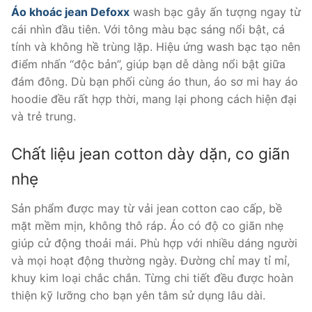
Áo khoác jean Defoxx
wash bạc gây ấn tượng ngay từ
cái nhìn đầu tiên. Với tông màu bạc sáng nổi bật, cá
tính và không hề trùng lặp. Hiệu ứng wash bạc tạo nên
điểm nhấn “độc bản”, giúp bạn dễ dàng nổi bật giữa
đám đông. Dù bạn phối cùng áo thun, áo sơ mi hay áo
hoodie đều rất hợp thời, mang lại phong cách hiện đại
và trẻ trung.
Chất liệu jean cotton dày dặn, co giãn
nhẹ
Sản phẩm được may từ vải jean cotton cao cấp, bề
mặt mềm mịn, không thô ráp. Áo có độ co giãn nhẹ
giúp cử động thoải mái. Phù hợp với nhiều dáng người
và mọi hoạt động thường ngày. Đường chỉ may tỉ mỉ,
khuy kim loại chắc chắn. Từng chi tiết đều được hoàn
thiện kỹ lưỡng cho bạn yên tâm sử dụng lâu dài.