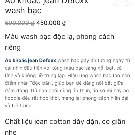
Áo khoác jean Defoxx
wash bạc
Giá
Giá
590.000
₫
450.000
₫
gốc
hiện
là:
tại
Màu wash bạc độc lạ, phong cách
590.000 ₫.
là:
450.000 ₫.
riêng
Áo khoác jean Defoxx
wash bạc gây ấn tượng ngay từ
cái nhìn đầu tiên với tông màu bạc sáng nổi bật, cá
tính và không hề trùng lặp. Hiệu ứng wash bạc tạo nên
điểm nhấn “độc bản”, giúp bạn dễ dàng nổi bật giữa
đám đông. Dù bạn phối cùng áo thun, áo sơ mi hay áo
hoodie đều rất hợp thời, mang lại phong cách hiện đại
và trẻ trung.
Chất liệu jean cotton dày dặn, co giãn
nhẹ