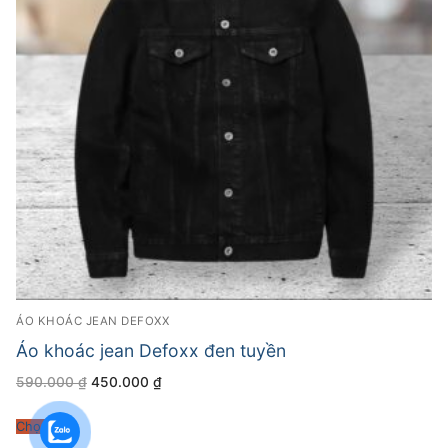
ÁO KHOÁC JEAN DEFOXX
Áo khoác jean Defoxx đen tuyền
Giá
Giá
590.000
₫
450.000
₫
gốc
hiện
là:
tại
590.000 ₫.
là:
Chọn
450.000 ₫.