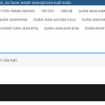
ÁC, ÁO THUN, SHORT JEAN DEFOXX XUẤT KHẨU
 THỜI TRANG DEFOXX
TIN TỨC
LIÊN HỆ
QUẦN JEAN AM
QUẦN JEAN NOVA
QUẦN JEAN JACOBS COLE
QUẦN JEAN D
 SHORT KAKI JEAN BTM
QUẦN JEAN KAKI BTM
QUẦN SHOR
n của bạn.