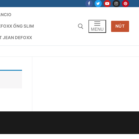
ANCIO
EFOXX ỐNG SLIM
NÚT
MENU
T JEAN DEFOXX
Tìm kiếm cho: