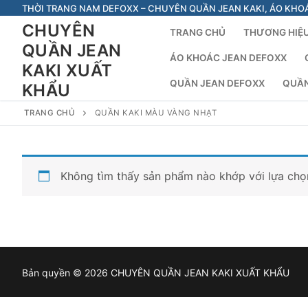
Chuyển
THỜI TRANG NAM DEFOXX – CHUYÊN QUẦN JEAN KAKI, ÁO KHO
đến
CHUYÊN
TRANG CHỦ
THƯƠNG HIỆU
nội
QUẦN JEAN
dung
ÁO KHOÁC JEAN DEFOXX
KAKI XUẤT
QUẦN JEAN DEFOXX
QUẦN
KHẨU
TRANG CHỦ
QUẦN KAKI MÀU VÀNG NHẠT
Không tìm thấy sản phẩm nào khớp với lựa chọ
Bản quyền © 2026 CHUYÊN QUẦN JEAN KAKI XUẤT KHẨU