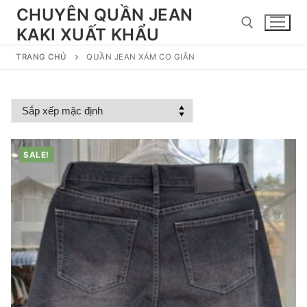
Chuyển
CHUYÊN QUẦN JEAN
đến
KAKI XUẤT KHẨU
nội
dung
TRANG CHỦ
QUẦN JEAN XÁM CO GIÃN
Tìm kiếm cho:
SALE!