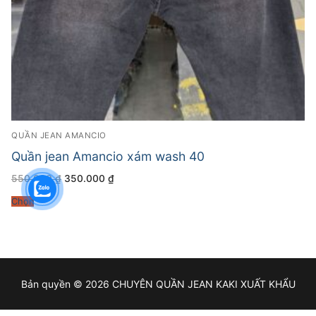
QUẦN JEAN AMANCIO
Quần jean Amancio xám wash 40
Giá
Giá
550.000
₫
350.000
₫
gốc
hiện
là:
tại
Chọn
550.000 ₫.
là:
350.000 ₫.
Bản quyền © 2026 CHUYÊN QUẦN JEAN KAKI XUẤT KHẨU