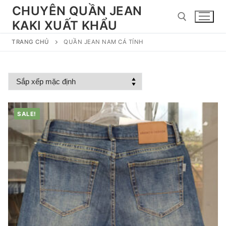
Chuyển
CHUYÊN QUẦN JEAN
đến
KAKI XUẤT KHẨU
nội
dung
TRANG CHỦ
QUẦN JEAN NAM CÁ TÍNH
Tìm kiếm cho:
SALE!