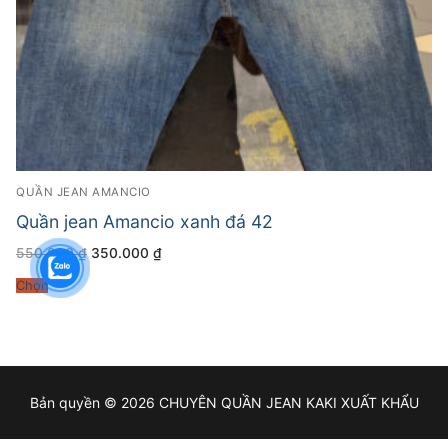
QUẦN JEAN AMANCIO
Quần jean Amancio xanh đá 42
Giá
Giá
550.000
₫
350.000
₫
gốc
hiện
là:
tại
Chọn
550.000 ₫.
là:
350.000 ₫.
Bản quyền © 2026 CHUYÊN QUẦN JEAN KAKI XUẤT KHẨU