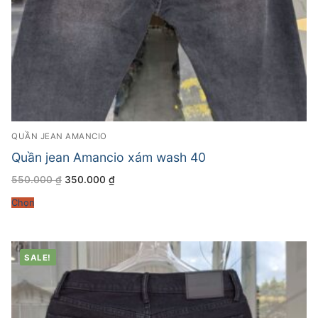
QUẦN JEAN AMANCIO
Quần jean Amancio xám wash 40
Giá
Giá
550.000
₫
350.000
₫
gốc
hiện
là:
tại
Chọn
550.000 ₫.
là:
350.000 ₫.
SALE!