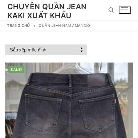
Chuyển
CHUYÊN QUẦN JEAN
đến
KAKI XUẤT KHẨU
nội
dung
TRANG CHỦ
QUẦN JEAN NAM AMANCIO
Tìm kiếm cho:
SALE!