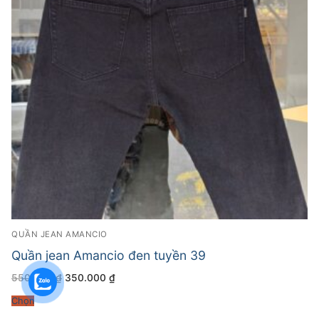
QUẦN JEAN AMANCIO
Quần jean Amancio đen tuyền 39
Giá
Giá
550.000
₫
350.000
₫
gốc
hiện
là:
tại
Chọn
550.000 ₫.
là:
350.000 ₫.