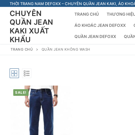
Chuyển
THỜI TRANG NAM DEFOXX – CHUYÊN QUẦN JEAN KAKI, ÁO KHO
đến
CHUYÊN
TRANG CHỦ
THƯƠNG HIỆU
nội
QUẦN JEAN
dung
ÁO KHOÁC JEAN DEFOXX
KAKI XUẤT
QUẦN JEAN DEFOXX
QUẦN
KHẨU
TRANG CHỦ
QUẦN JEAN KHÔNG WASH
SALE!