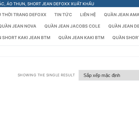
ÁC, ÁO THUN, SHORT JEAN DEFOXX XUẤT KHẨU
 THỜI TRANG DEFOXX
TIN TỨC
LIÊN HỆ
QUẦN JEAN AM
QUẦN JEAN NOVA
QUẦN JEAN JACOBS COLE
QUẦN JEAN D
 SHORT KAKI JEAN BTM
QUẦN JEAN KAKI BTM
QUẦN SHOR
SHOWING THE SINGLE RESULT