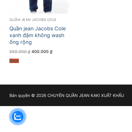
QUẦN JEAN JACOBS COLE
Quần jean Jacobs Cole
xanh đậm không wash
ống rộng
Giá
Giá
550.000
₫
400.000
₫
gốc
hiện
là:
tại
Chọn
550.000 ₫.
là:
400.000 ₫.
Bản quyền © 2026 CHUYÊN QUẦN JEAN KAKI XUẤT KHẨU