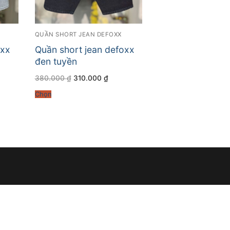
QUẦN SHORT JEAN DEFOXX
oxx
Quần short jean defoxx
đen tuyền
Giá
Giá
380.000
₫
310.000
₫
gốc
hiện
là:
tại
Chọn
380.000 ₫.
là:
000 ₫.
310.000 ₫.