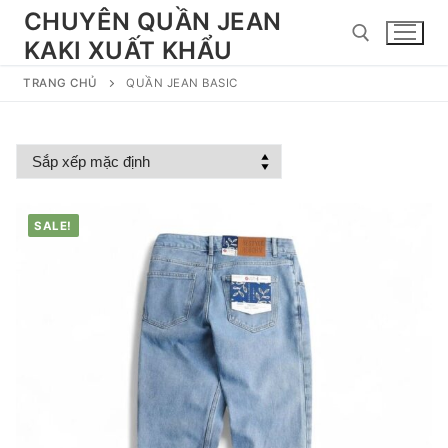
Chuyển
CHUYÊN QUẦN JEAN
đến
KAKI XUẤT KHẨU
nội
dung
TRANG CHỦ
QUẦN JEAN BASIC
Tìm kiếm cho:
SALE!