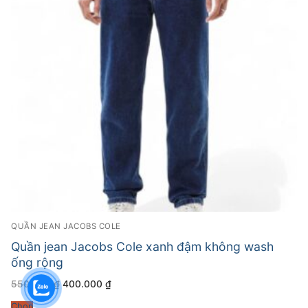
QUẦN JEAN JACOBS COLE
Quần jean Jacobs Cole xanh đậm không wash
ống rộng
Giá
Giá
550.000
₫
400.000
₫
gốc
hiện
là:
tại
Chọn