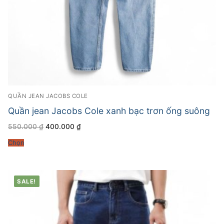
QUẦN JEAN JACOBS COLE
Quần jean Jacobs Cole xanh bạc trơn ống suông
Giá
Giá
550.000
₫
400.000
₫
gốc
hiện
là:
tại
Chọn
550.000 ₫.
là:
400.000 ₫.
SALE!