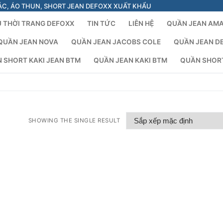
ÁC, ÁO THUN, SHORT JEAN DEFOXX XUẤT KHẨU
 THỜI TRANG DEFOXX
TIN TỨC
LIÊN HỆ
QUẦN JEAN AM
QUẦN JEAN NOVA
QUẦN JEAN JACOBS COLE
QUẦN JEAN D
 SHORT KAKI JEAN BTM
QUẦN JEAN KAKI BTM
QUẦN SHOR
SHOWING THE SINGLE RESULT