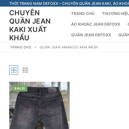
Chuyển
THỜI TRANG NAM DEFOXX – CHUYÊN QUẦN JEAN KAKI, ÁO KHO
đến
CHUYÊN
TRANG CHỦ
THƯƠNG HIỆU
nội
QUẦN JEAN
dung
ÁO KHOÁC JEAN DEFOXX
KAKI XUẤT
QUẦN JEAN DEFOXX
QUẦN
KHẨU
TRANG CHỦ
QUẦN JEAN AMANCIO XÁM WASH
SALE!