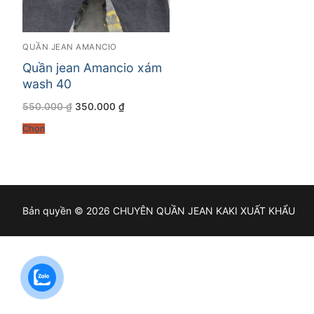
QUẦN JEAN AMANCIO
Quần jean Amancio xám
wash 40
Giá
Giá
550.000
₫
350.000
₫
gốc
hiện
là:
tại
Chọn
550.000 ₫.
là:
350.000 ₫.
Bản quyền © 2026 CHUYÊN QUẦN JEAN KAKI XUẤT KHẨU