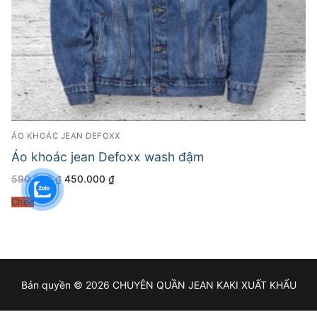
ÁO KHOÁC JEAN DEFOXX
Áo khoác jean Defoxx wash đậm
Giá
Giá
590.000
₫
450.000
₫
gốc
hiện
là:
tại
Chọn
590.000 ₫.
là:
450.000 ₫.
Bản quyền © 2026 CHUYÊN QUẦN JEAN KAKI XUẤT KHẨU