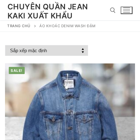
Chuyển
CHUYÊN QUẦN JEAN
đến
KAKI XUẤT KHẨU
nội
dung
TRANG CHỦ
ÁO KHOÁC DENIM WASH ĐẬM
Tìm kiếm cho:
SALE!