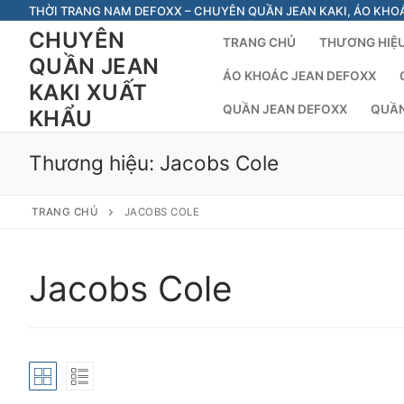
Chuyển
THỜI TRANG NAM DEFOXX – CHUYÊN QUẦN JEAN KAKI, ÁO KHO
đến
CHUYÊN
TRANG CHỦ
THƯƠNG HIỆU
nội
QUẦN JEAN
dung
ÁO KHOÁC JEAN DEFOXX
KAKI XUẤT
QUẦN JEAN DEFOXX
QUẦN
KHẨU
Thương hiệu:
Jacobs Cole
TRANG CHỦ
JACOBS COLE
Jacobs Cole