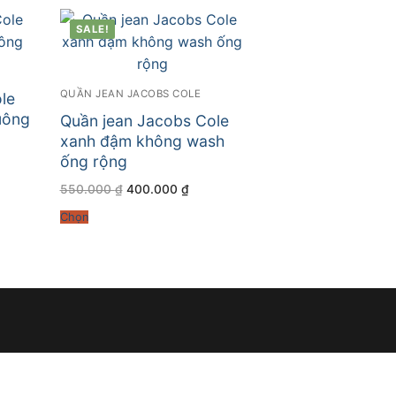
SALE!
QUẦN JEAN JACOBS COLE
le
uông
Quần jean Jacobs Cole
xanh đậm không wash
ống rộng
Giá
Giá
550.000
₫
400.000
₫
.000 ₫.
gốc
hiện
là:
tại
Chọn
550.000 ₫.
là:
400.000 ₫.