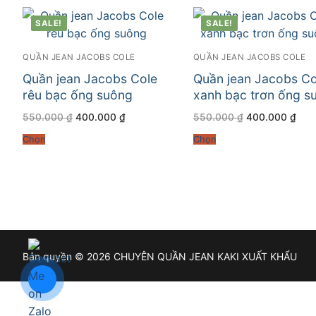
SALE!
SALE!
QUẦN JEAN JACOBS COLE
QUẦN JEAN JACOBS COLE
Quần jean Jacobs Cole
Quần jean Jacobs Co
rêu bạc ống suông
xanh bạc trơn ống s
Giá
Giá
Giá
Giá
550.000
₫
400.000
₫
550.000
₫
400.000
₫
gốc
hiện
gốc
hiện
là:
tại
là:
tại
Chọn
Chọn
550.000 ₫.
là:
550.000 ₫.
là:
400.000 ₫.
400
Bản quyền © 2026 CHUYÊN QUẦN JEAN KAKI XUẤT KHẨU