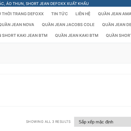
ÁC, ÁO THUN, SHORT JEAN DEFOXX XUẤT KHẨU
 THỜI TRANG DEFOXX
TIN TỨC
LIÊN HỆ
QUẦN JEAN AM
QUẦN JEAN NOVA
QUẦN JEAN JACOBS COLE
QUẦN JEAN D
 SHORT KAKI JEAN BTM
QUẦN JEAN KAKI BTM
QUẦN SHOR
SHOWING ALL 3 RESULTS