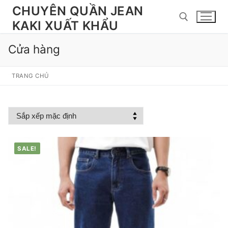
Chuyển
CHUYÊN QUẦN JEAN
đến
KAKI XUẤT KHẨU
nội
dung
Cửa hàng
Tìm kiếm cho:
TRANG CHỦ
SALE!