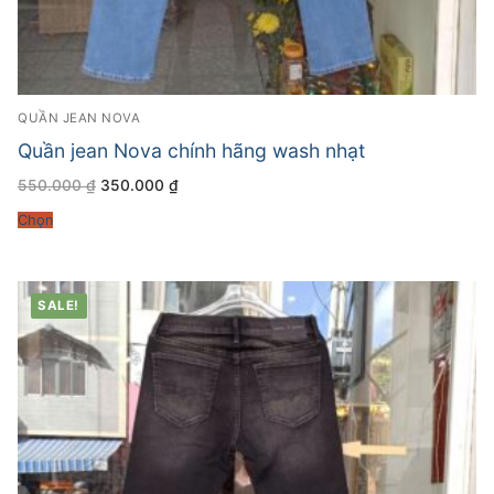
QUẦN JEAN NOVA
Quần jean Nova chính hãng wash nhạt
Giá
Giá
550.000
₫
350.000
₫
gốc
hiện
là:
tại
Chọn
550.000 ₫.
là:
350.000 ₫.
SALE!