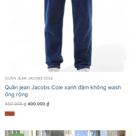
QUẦN JEAN JACOBS COLE
Quần jean Jacobs Cole xanh đậm không wash
ống rộng
Giá
Giá
550.000
₫
400.000
₫
gốc
hiện
là:
tại
Chọn
550.000 ₫.
là:
400.000 ₫.