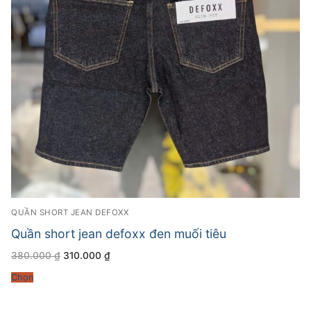
QUẦN SHORT JEAN DEFOXX
Quần short jean defoxx đen muối tiêu
Giá
Giá
380.000
₫
310.000
₫
gốc
hiện
là:
tại
Chọn
380.000 ₫.
là:
310.000 ₫.