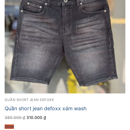
QUẦN SHORT JEAN DEFOXX
Quần short jean defoxx xám wash
Giá
Giá
380.000
₫
310.000
₫
gốc
hiện
là:
tại
Chọn
380.000 ₫.
là: