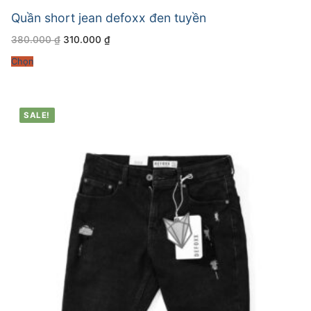
Quần short jean defoxx đen tuyền
Giá
Giá
380.000
₫
310.000
₫
gốc
hiện
là:
tại
Chọn
380.000 ₫.
là:
310.000 ₫.
SALE!