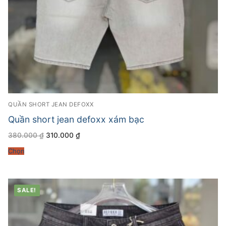
QUẦN SHORT JEAN DEFOXX
Quần short jean defoxx xám bạc
Giá
Giá
380.000
₫
310.000
₫
gốc
hiện
là:
tại
Chọn
380.000 ₫.
là:
310.000 ₫.
SALE!