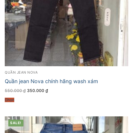
QUẦN JEAN NOVA
Quần jean Nova chính hãng wash xám
Giá
Giá
550.000
₫
350.000
₫
gốc
hiện
là:
tại
Chọn
550.000 ₫.
là:
350.000 ₫.
SALE!