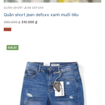
QUẦN SHORT JEAN DEFOXX
Quần short jean defoxx xanh muối tiêu
Giá
Giá
380.000
₫
310.000
₫
gốc
hiện
là:
tại
Chọn
380.000 ₫.
là:
310.000 ₫.
SALE!