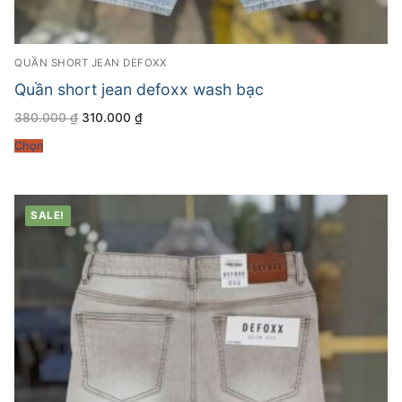
QUẦN SHORT JEAN DEFOXX
Quần short jean defoxx wash bạc
Giá
Giá
380.000
₫
310.000
₫
gốc
hiện
là:
tại
Chọn
380.000 ₫.
là:
310.000 ₫.
SALE!