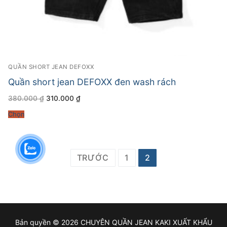
QUẦN SHORT JEAN DEFOXX
Quần short jean DEFOXX đen wash rách
Giá
Giá
380.000
₫
310.000
₫
gốc
hiện
là:
tại
Chọn
380.000 ₫.
là:
310.000 ₫.
Phân
TRƯỚC
1
2
trang
bài
viết
Bản quyền © 2026 CHUYÊN QUẦN JEAN KAKI XUẤT KHẨU