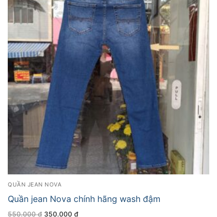
QUẦN JEAN NOVA
Quần jean Nova chính hãng wash đậm
Giá
Giá
550.000
₫
350.000
₫