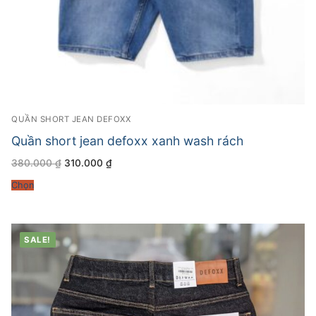
QUẦN SHORT JEAN DEFOXX
Quần short jean defoxx xanh wash rách
Giá
Giá
380.000
₫
310.000
₫
gốc
hiện
là:
tại
Chọn
380.000 ₫.
là:
310.000 ₫.
SALE!