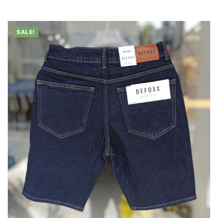
310.000 ₫.
SALE!